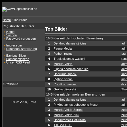
Home
/ Top Bilder
Registrierte Benutzer
Top Bilder
»
Home
»
Suchen
10 Bilder mit der höchsten Bewertung
»
Password vergessen
1
Dendrocalamus strictus
adm
»
Impressum
2
Fauna-Media
adm
»
Datenschutzerklärung
3
Python regius
fau
»
Bambus Bilder
4
Tropidolaemus wagleri
rapt
»
Bambuspflanzen
»
Unser RSS Feed
5
Morelia Viridis
adm
6
Elgaria coerulea coerulea
Jer
7
Hadrurus spadix
sna
8
Python sebae
mar
Zufallsbild
9
Corallus caninus
dirk
10
Gekko ulikovskii
Tho
10 Bilder mit den meisten Bewertungen
1
Dendrocalamus strictus
adm
06.08.2026, 07:37
2
Phyllostachys pubescens Moso
adm
3
Morelia Viridis Sorong
zell
4
Morelia Viridis Biak
zell
5
Hondurensis Het Albino
zell
6
1.0 Boa C. C.
zell