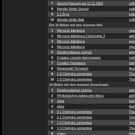
7
Sorong Paarung am 12.11.2003
zell
8
Morelia Viridis Sorong
zell
9
1.1 Eryx
zell
10
Morelia Viridis Biak
zell
Die 10 Bilder mit den meisten Hits
1
Micrurus ibiboboca
mju
2
Micrurus ibiboboca Camurujipe 3
adm
3
Micrurus ibiboboca
mju
4
Micrurus ibiboboca
mju
5
Dendrocalamus strictus
adm
6
Crotalus ceraste laterorepens
rept
7
Corallus Hortulanus
adm
8
Regenwald Terrarium
Anol
9
1,0 Chelydra serpentina
Tho
10
1,0 Chelydra serpentina
Tho
10 Bilder mit den meisten Downloads
1
Dendrocalamus strictus
adm
2
Phyllostachys pubescens Moso
adm
3
ohne
Nig
4
ohne
Nig
5
0,1 Chelydra serpentina
Tho
6
0,1 Chelydra serpentina
Tho
7
1,0 Chelydra serpentina
Tho
8
1,0 Chelydra serpentina
Tho
9
cham
Klei