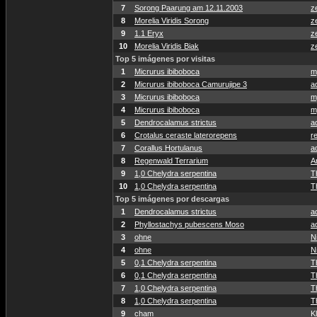
7
Sorong Paarung am 12.11.2003
z
8
Morelia Viridis Sorong
z
9
1.1 Eryx
z
10
Morelia Viridis Biak
z
Top 5 imágenes por visitas
1
Micrurus ibiboboca
m
2
Micrurus ibiboboca Camurujipe 3
a
3
Micrurus ibiboboca
m
4
Micrurus ibiboboca
m
5
Dendrocalamus strictus
a
6
Crotalus ceraste laterorepens
re
7
Corallus Hortulanus
a
8
Regenwald Terrarium
A
9
1,0 Chelydra serpentina
T
10
1,0 Chelydra serpentina
T
Top 5 imágenes por descargas
1
Dendrocalamus strictus
a
2
Phyllostachys pubescens Moso
a
3
ohne
N
4
ohne
N
5
0,1 Chelydra serpentina
T
6
0,1 Chelydra serpentina
T
7
1,0 Chelydra serpentina
T
8
1,0 Chelydra serpentina
T
9
cham
K