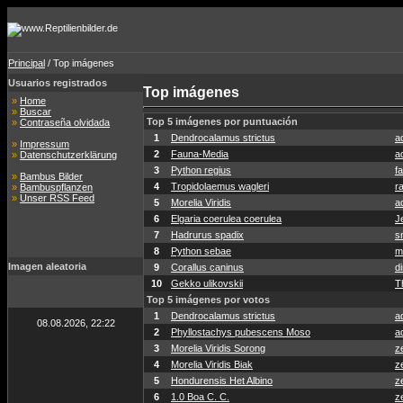
Principal
/ Top imágenes
Usuarios registrados
Top imágenes
»
Home
»
Buscar
Top 5 imágenes por puntuación
»
Contraseña olvidada
1
Dendrocalamus strictus
a
»
Impressum
2
Fauna-Media
a
»
Datenschutzerklärung
3
Python regius
f
»
Bambus Bilder
4
Tropidolaemus wagleri
r
»
Bambuspflanzen
»
Unser RSS Feed
5
Morelia Viridis
a
6
Elgaria coerulea coerulea
J
7
Hadrurus spadix
s
8
Python sebae
m
Imagen aleatoria
9
Corallus caninus
di
10
Gekko ulikovskii
T
Top 5 imágenes por votos
1
Dendrocalamus strictus
a
08.08.2026, 22:22
2
Phyllostachys pubescens Moso
a
3
Morelia Viridis Sorong
z
4
Morelia Viridis Biak
z
5
Hondurensis Het Albino
z
6
1.0 Boa C. C.
z