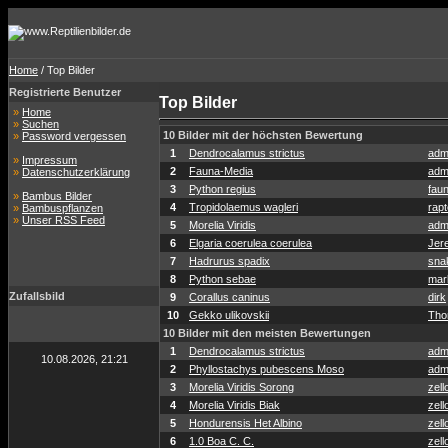
Home
/ Top Bilder
Registrierte Benutzer
Top Bilder
»
Home
»
Suchen
10 Bilder mit der höchsten Bewertung
»
Password vergessen
1
Dendrocalamus strictus
adm
»
Impressum
2
Fauna-Media
adm
»
Datenschutzerklärung
3
Python regius
fau
»
Bambus Bilder
4
Tropidolaemus wagleri
rapt
»
Bambuspflanzen
»
Unser RSS Feed
5
Morelia Viridis
adm
6
Elgaria coerulea coerulea
Jer
7
Hadrurus spadix
sna
8
Python sebae
mar
Zufallsbild
9
Corallus caninus
dirk
10
Gekko ulikovskii
Tho
10 Bilder mit den meisten Bewertungen
1
Dendrocalamus strictus
adm
10.08.2026, 21:21
2
Phyllostachys pubescens Moso
adm
3
Morelia Viridis Sorong
zell
4
Morelia Viridis Biak
zell
5
Hondurensis Het Albino
zell
6
1.0 Boa C. C.
zell