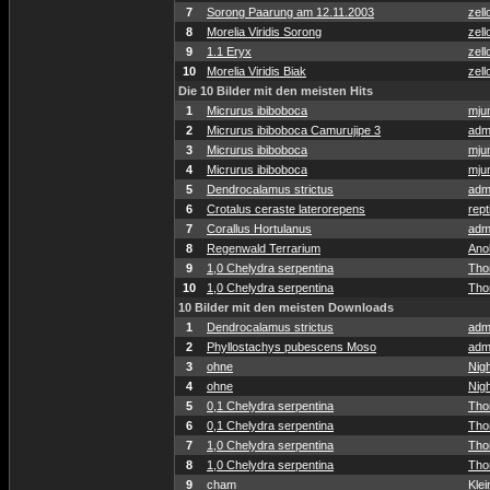
7
Sorong Paarung am 12.11.2003
zell
8
Morelia Viridis Sorong
zell
9
1.1 Eryx
zell
10
Morelia Viridis Biak
zell
Die 10 Bilder mit den meisten Hits
1
Micrurus ibiboboca
mju
2
Micrurus ibiboboca Camurujipe 3
adm
3
Micrurus ibiboboca
mju
4
Micrurus ibiboboca
mju
5
Dendrocalamus strictus
adm
6
Crotalus ceraste laterorepens
rept
7
Corallus Hortulanus
adm
8
Regenwald Terrarium
Anol
9
1,0 Chelydra serpentina
Tho
10
1,0 Chelydra serpentina
Tho
10 Bilder mit den meisten Downloads
1
Dendrocalamus strictus
adm
2
Phyllostachys pubescens Moso
adm
3
ohne
Nig
4
ohne
Nig
5
0,1 Chelydra serpentina
Tho
6
0,1 Chelydra serpentina
Tho
7
1,0 Chelydra serpentina
Tho
8
1,0 Chelydra serpentina
Tho
9
cham
Klei