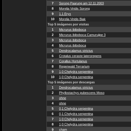
7
Sorong Paarung am 12.11.2003
8
Morelia Viridis Sorong
9
1.1 Eryx
10
Morelia Viridis Biak
Top 5 imágenes por visitas
1
Micrurus ibiboboca
2
Micrurus ibiboboca Camurujipe 3
3
Micrurus ibiboboca
4
Micrurus ibiboboca
5
Dendrocalamus strictus
6
Crotalus ceraste laterorepens
7
Corallus Hortulanus
8
Regenwald Terrarium
9
1,0 Chelydra serpentina
10
1,0 Chelydra serpentina
Top 5 imágenes por descargas
1
Dendrocalamus strictus
2
Phyllostachys pubescens Moso
3
ohne
4
ohne
5
0,1 Chelydra serpentina
6
0,1 Chelydra serpentina
7
1,0 Chelydra serpentina
8
1,0 Chelydra serpentina
9
cham