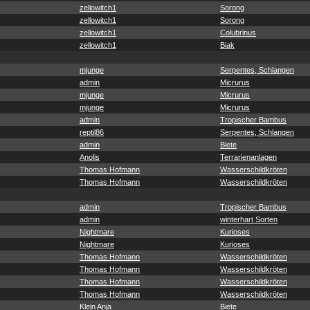
zellowitch1
Sorong
zellowitch1
Sorong
zellowitch1
Colubrinus
zellowitch1
Biak
mjunge
Serpentes, Schlangen
admin
Micrurus
mjunge
Micrurus
mjunge
Micrurus
admin
Tropischer Bambus
reptil86
Serpentes, Schlangen
admin
Biete
Anolis
Terrarienanlagen
Thomas Hofmann
Wasserschildkröten
Thomas Hofmann
Wasserschildkröten
admin
Tropischer Bambus
admin
winterhart Sorten
Nightmare
Kurioses
Nightmare
Kurioses
Thomas Hofmann
Wasserschildkröten
Thomas Hofmann
Wasserschildkröten
Thomas Hofmann
Wasserschildkröten
Thomas Hofmann
Wasserschildkröten
Klein Anja
Biete