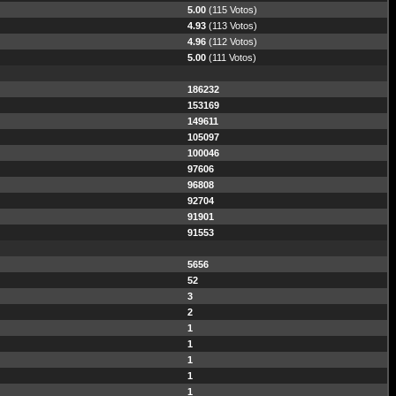
5.00
(115 Votos)
4.93
(113 Votos)
4.96
(112 Votos)
5.00
(111 Votos)
186232
153169
149611
105097
100046
97606
96808
92704
91901
91553
5656
52
3
2
1
1
1
1
1