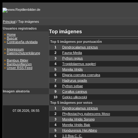
Principal
/ Top imágenes
Usuarios registrados
Top imágenes
»
Home
»
Buscar
Top 5 imágenes por puntuación
»
Contraseña olvidada
1
Dendrocalamus strictus
»
Impressum
2
Fauna-Media
»
Datenschutzerklärung
3
Python regius
»
Bambus Bilder
4
Tropidolaemus wagleri
»
Bambuspflanzen
»
Unser RSS Feed
5
Morelia Viridis
6
Elgaria coerulea coerulea
7
Hadrurus spadix
8
Python sebae
Imagen aleatoria
9
Corallus caninus
10
Gekko ulikovskii
Top 5 imágenes por votos
1
Dendrocalamus strictus
07.08.2026, 06:55
2
Phyllostachys pubescens Moso
3
Morelia Viridis Sorong
4
Morelia Viridis Biak
5
Hondurensis Het Albino
6
1.0 Boa C. C.