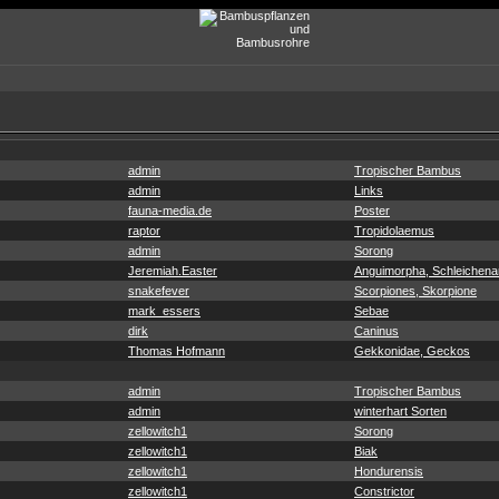
admin
Tropischer Bambus
admin
Links
fauna-media.de
Poster
raptor
Tropidolaemus
admin
Sorong
Jeremiah.Easter
Anguimorpha, Schleichenar
snakefever
Scorpiones, Skorpione
mark_essers
Sebae
dirk
Caninus
Thomas Hofmann
Gekkonidae, Geckos
admin
Tropischer Bambus
admin
winterhart Sorten
zellowitch1
Sorong
zellowitch1
Biak
zellowitch1
Hondurensis
zellowitch1
Constrictor