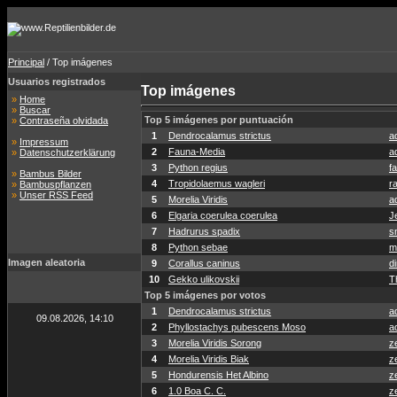
Principal
/ Top imágenes
Usuarios registrados
Top imágenes
»
Home
»
Buscar
Top 5 imágenes por puntuación
»
Contraseña olvidada
1
Dendrocalamus strictus
a
»
Impressum
2
Fauna-Media
a
»
Datenschutzerklärung
3
Python regius
f
»
Bambus Bilder
4
Tropidolaemus wagleri
r
»
Bambuspflanzen
»
Unser RSS Feed
5
Morelia Viridis
a
6
Elgaria coerulea coerulea
J
7
Hadrurus spadix
s
8
Python sebae
m
Imagen aleatoria
9
Corallus caninus
di
10
Gekko ulikovskii
T
Top 5 imágenes por votos
1
Dendrocalamus strictus
a
09.08.2026, 14:10
2
Phyllostachys pubescens Moso
a
3
Morelia Viridis Sorong
z
4
Morelia Viridis Biak
z
5
Hondurensis Het Albino
z
6
1.0 Boa C. C.
z