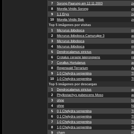
7
Sorong Paarung am 12.11.2003
z
8
Morelia Viridis Sorong
z
9
1.1 Eryx
z
10
Morelia Viridis Biak
z
Top 5 imágenes por visitas
1
Micrurus ibiboboca
m
2
Micrurus ibiboboca Camurujipe 3
a
3
Micrurus ibiboboca
m
4
Micrurus ibiboboca
m
5
Dendrocalamus strictus
a
6
Crotalus ceraste laterorepens
re
7
Corallus Hortulanus
a
8
Regenwald Terrarium
A
9
1,0 Chelydra serpentina
T
10
1,0 Chelydra serpentina
T
Top 5 imágenes por descargas
1
Dendrocalamus strictus
a
2
Phyllostachys pubescens Moso
a
3
ohne
N
4
ohne
N
5
0,1 Chelydra serpentina
T
6
0,1 Chelydra serpentina
T
7
1,0 Chelydra serpentina
T
8
1,0 Chelydra serpentina
T
9
cham
K