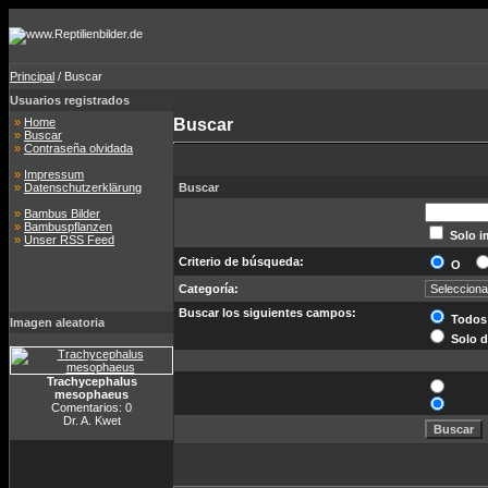
Principal
/ Buscar
Usuarios registrados
»
Home
Buscar
»
Buscar
»
Contraseña olvidada
»
Impressum
»
Datenschutzerklärung
Buscar
»
Bambus Bilder
»
Bambuspflanzen
Solo i
»
Unser RSS Feed
Criterio de búsqueda:
O
Categoría:
Buscar los siguientes campos:
Todos
Imagen aleatoria
Solo d
Trachycephalus
mesophaeus
Comentarios: 0
Dr. A. Kwet