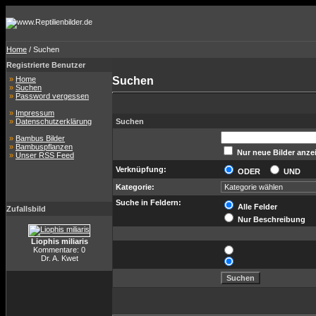
Home
/ Suchen
Registrierte Benutzer
»
Home
Suchen
»
Suchen
»
Password vergessen
»
Impressum
»
Datenschutzerklärung
Suchen
»
Bambus Bilder
»
Bambuspflanzen
Nur neue Bilder anze
»
Unser RSS Feed
Verknüpfung:
ODER
UND
Kategorie:
Suche in Feldern:
Alle Felder
Zufallsbild
Nur Beschreibung
Liophis miliaris
Kommentare: 0
Dr. A. Kwet