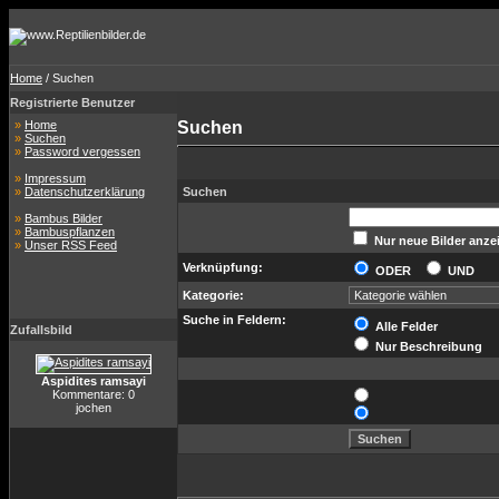
Home
/ Suchen
Registrierte Benutzer
»
Home
Suchen
»
Suchen
»
Password vergessen
»
Impressum
»
Datenschutzerklärung
Suchen
»
Bambus Bilder
»
Bambuspflanzen
Nur neue Bilder anze
»
Unser RSS Feed
Verknüpfung:
ODER
UND
Kategorie:
Suche in Feldern:
Alle Felder
Zufallsbild
Nur Beschreibung
Aspidites ramsayi
Kommentare: 0
jochen