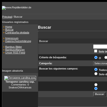
Principal
/ Buscar
Usuarios registrados
»
Home
Buscar
»
Buscar
»
Contraseña olvidada
»
Impressum
»
Datenschutzerklärung
Buscar
»
Bambus Bilder
»
Bambuspflanzen
Solo i
»
Unser RSS Feed
Criterio de búsqueda:
O
Categoría:
Buscar los siguientes campos:
Todos
Imagen aleatoria
Solo d
Terrapene carolina ssp.
Comentarios: 0
SnakesOfArkansas