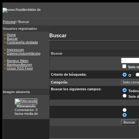
Principal
/ Buscar
Usuarios registrados
»
Home
Buscar
»
Buscar
»
Contraseña olvidada
»
Impressum
»
Datenschutzerklärung
Buscar
»
Bambus Bilder
»
Bambuspflanzen
Solo i
»
Unser RSS Feed
Criterio de búsqueda:
O
Categoría:
Buscar los siguientes campos:
Todos
Imagen aleatoria
Solo d
Ritteranolis
Comentarios: 0
fauna-media.de