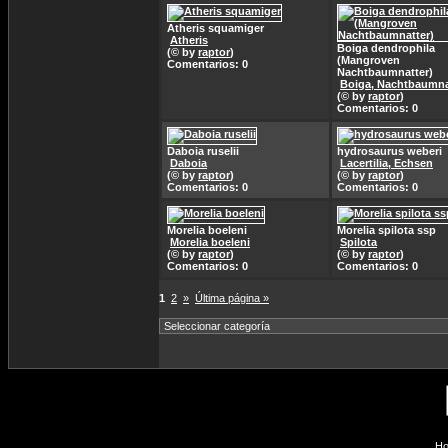
Atheris squamiger
Atheris
Boiga dendrophila
(© by
raptor
)
(Mangroven
Comentarios: 0
Nachtbaumnatter)
Boiga, Nachtbaumna
(© by
raptor
)
Comentarios: 0
Daboia ruselii
hydrosaurus weberi
Daboia
Lacertilia, Echsen
(© by
raptor
)
(© by
raptor
)
Comentarios: 0
Comentarios: 0
Morelia boeleni
Morelia spilota ssp
Morelia boeleni
Spilota
(© by
raptor
)
(© by
raptor
)
Comentarios: 0
Comentarios: 0
1
2
»
Última página »
Ho