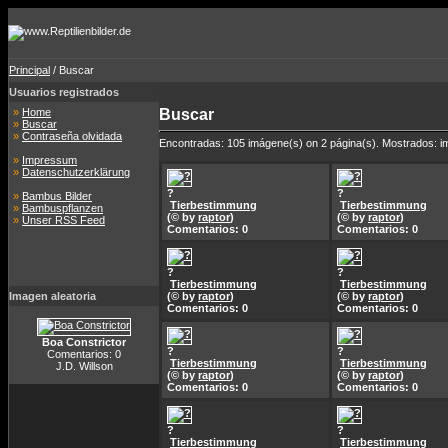
Principal
/ Buscar
Usuarios registrados
»
Home
Buscar
»
Buscar
»
Contraseña olvidada
Encontradas: 105 imágene(s) on 2 página(s). Mostrados: i
»
Impressum
»
Datenschutzerklärung
?
?
»
Bambus Bilder
Tierbestimmung
Tierbestimmung
»
Bambuspflanzen
(© by
raptor
)
(© by
raptor
)
»
Unser RSS Feed
Comentarios: 0
Comentarios: 0
?
?
Tierbestimmung
Tierbestimmung
Imagen aleatoria
(© by
raptor
)
(© by
raptor
)
Comentarios: 0
Comentarios: 0
Boa Constrictor
?
?
Comentarios: 0
Tierbestimmung
Tierbestimmung
J.D. Willson
(© by
raptor
)
(© by
raptor
)
Comentarios: 0
Comentarios: 0
?
?
Tierbestimmung
Tierbestimmung