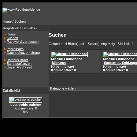
Home
/ Suchen
Registrierte Benutzer
»
Home
Suchen
»
Suchen
»
Password vergessen
Gefunden: 4 Bild(er) auf 1 Seite(n). Angezeigt: Bild 1 bis 4.
»
Impressum
»
Datenschutzerklärung
Micrurus ibiboboca
Micrurus ibiboboca
»
Bambus Bilder
Micrurus
Serpentes, Schlang
»
Bambuspflanzen
(© by
mjunge
)
(© by
mjunge
)
»
Unser RSS Feed
Kommentare: 0
Kommentare: 0
Zufallsbild
Lystrophis pulcher
Kommentare: 0
dirk