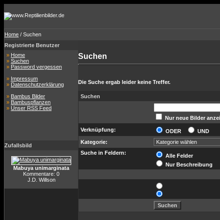
Home
/ Suchen
Registrierte Benutzer
»
Home
Suchen
»
Suchen
»
Password vergessen
»
Impressum
Die Suche ergab leider keine Treffer.
»
Datenschutzerklärung
»
Bambus Bilder
Suchen
»
Bambuspflanzen
»
Unser RSS Feed
Nur neue Bilder anze
Verknüpfung:
ODER
UND
Kategorie:
Zufallsbild
Suche in Feldern:
Alle Felder
Nur Beschreibung
Mabuya unimarginata
Kommentare: 0
J.D. Willson