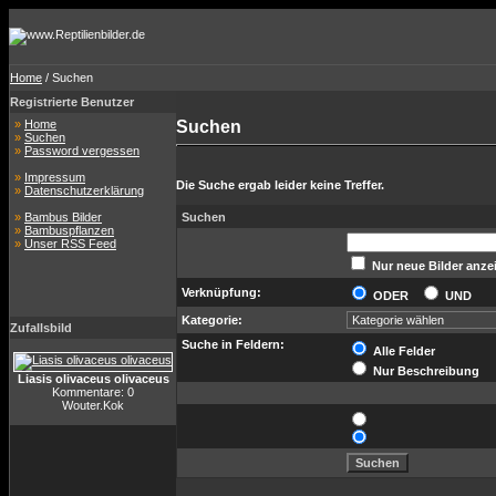
Home
/ Suchen
Registrierte Benutzer
»
Home
Suchen
»
Suchen
»
Password vergessen
»
Impressum
Die Suche ergab leider keine Treffer.
»
Datenschutzerklärung
»
Bambus Bilder
Suchen
»
Bambuspflanzen
»
Unser RSS Feed
Nur neue Bilder anze
Verknüpfung:
ODER
UND
Kategorie:
Zufallsbild
Suche in Feldern:
Alle Felder
Nur Beschreibung
Liasis olivaceus olivaceus
Kommentare: 0
Wouter.Kok