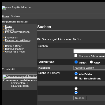
Home
/ Suchen
Registrierte Benutzer
»
Home
Suchen
»
Suchen
»
Password vergessen
»
Impressum
Die Suche ergab leider keine Treffer.
»
Datenschutzerklärung
»
Bambus Bilder
Suchen
»
Bambuspflanzen
»
Unser RSS Feed
Nur neue Bilder anze
Verknüpfung:
ODER
UND
Kategorie:
Zufallsbild
Suche in Feldern:
Alle Felder
Nur Beschreibung
Zonosaurus quadrilineatus
Kommentare: 0
aquarium-berlin