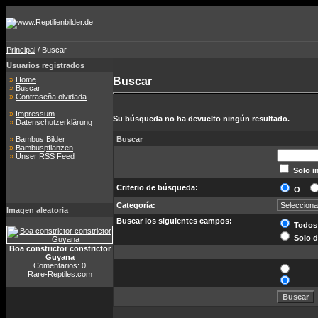
Principal
/ Buscar
Usuarios registrados
»
Home
Buscar
»
Buscar
»
Contraseña olvidada
»
Impressum
Su búsqueda no ha devuelto ningún resultado.
»
Datenschutzerklärung
»
Bambus Bilder
Buscar
»
Bambuspflanzen
»
Unser RSS Feed
Solo i
Criterio de búsqueda:
O
Categoría:
Imagen aleatoria
Buscar los siguientes campos:
Todos
Solo d
Boa constrictor constrictor
Guyana
Comentarios: 0
Rare-Reptiles.com