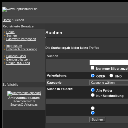
Home
/ Suchen
Registrierte Benutzer
»
Home
Suchen
»
Suchen
»
Password vergessen
»
Impressum
Die Suche ergab leider keine Treffer.
»
Datenschutzerklärung
»
Bambus Bilder
Suchen
»
Bambuspflanzen
»
Unser RSS Feed
Nur neue Bilder anze
Verknüpfung:
ODER
UND
Kategorie:
Zufallsbild
Suche in Feldern:
Alle Felder
Nur Beschreibung
Ambystoma opacum
Kommentare: 0
SnakesOfArkansas