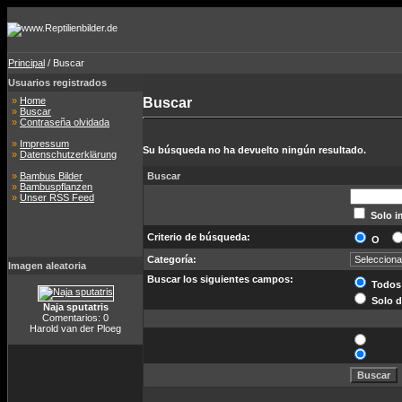
Principal
/ Buscar
Usuarios registrados
»
Home
Buscar
»
Buscar
»
Contraseña olvidada
»
Impressum
Su búsqueda no ha devuelto ningún resultado.
»
Datenschutzerklärung
»
Bambus Bilder
Buscar
»
Bambuspflanzen
»
Unser RSS Feed
Solo i
Criterio de búsqueda:
O
Categoría:
Imagen aleatoria
Buscar los siguientes campos:
Todos
Solo d
Naja sputatris
Comentarios: 0
Harold van der Ploeg