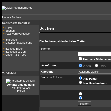
Home
/ Suchen
Registrierte Benutzer
»
Home
Suchen
»
Suchen
»
Password vergessen
»
Impressum
Die Suche ergab leider keine Treffer.
»
Datenschutzerklärung
»
Bambus Bilder
Suchen
»
Bambuspflanzen
»
Unser RSS Feed
Nur neue Bilder anze
Verknüpfung:
ODER
UND
Kategorie:
Zufallsbild
Suche in Feldern:
Alle Felder
Nur Beschreibung
Acrantophis dumerili
Kommentare: 0
Piorun