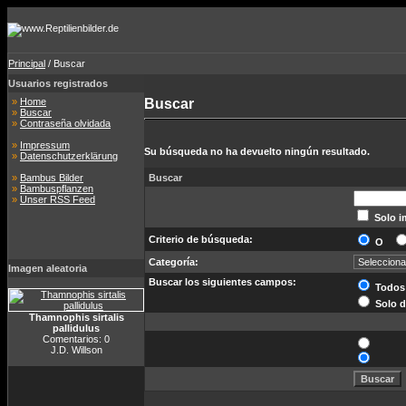
Principal
/ Buscar
Usuarios registrados
»
Home
Buscar
»
Buscar
»
Contraseña olvidada
»
Impressum
Su búsqueda no ha devuelto ningún resultado.
»
Datenschutzerklärung
»
Bambus Bilder
Buscar
»
Bambuspflanzen
»
Unser RSS Feed
Solo i
Criterio de búsqueda:
O
Categoría:
Imagen aleatoria
Buscar los siguientes campos:
Todos
Solo d
Thamnophis sirtalis
pallidulus
Comentarios: 0
J.D. Willson