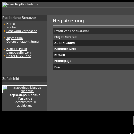
Registrierte Benutzer
Registrierung
»
Home
»
Suchen
»
Password vergessen
Profil von: snakefever
Registriert seit:
»
Impressum
»
Datenschutzerklärung
Zuletzt aktiv:
»
Bambus Bilder
Kommentare:
»
Bambuspflanzen
E-Mail:
»
Unser RSS Feed
Homepage:
ICQ:
Zufallsbild
aspidelaps lubricus
ifuscatus
Kommentare: 0
aspidelaps