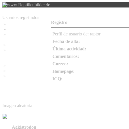
Usuarios registrados
Registro
»
Home
»
Buscar
Perfil de usuario de: raptor
»
Contraseña olvidada
Fecha de alta:
»
Impressum
Última actividad:
»
Datenschutzerklärung
Comentarios:
Correo:
»
Bambus Bilder
»
Bambuspflanzen
Homepage:
»
Unser RSS Feed
ICQ:
Imagen aleatoria
Agkistrodon