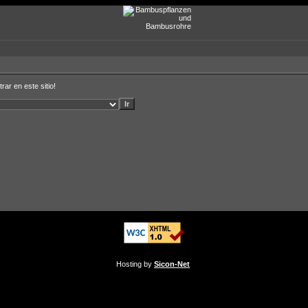
rar en este sitio!
Hosting by
Sicon-Net