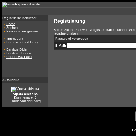
Registrierte Benutzer
Registrierung
»
Home
»
Suchen
Sollten Sie Ihr Passwort vergessen haben, können Sie hi
»
Password vergessen
registriert haben.
»
Impressum
Password vergessen
»
Datenschutzerklärung
E-Mail:
»
Bambus Bilder
»
Bambuspflanzen
»
Unser RSS Feed
Zufallsbild
Vipera albizona
Kommentare: 0
Harold van der Ploeg
Ho