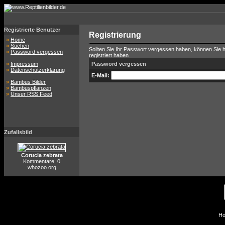
Registrierte Benutzer
Registrierung
»
Home
»
Suchen
Sollten Sie Ihr Passwort vergessen haben, können Sie hi
»
Password vergessen
registriert haben.
»
Impressum
Password vergessen
»
Datenschutzerklärung
E-Mail:
»
Bambus Bilder
»
Bambuspflanzen
»
Unser RSS Feed
Zufallsbild
Corucia zebrata
Kommentare: 0
whozoo.org
Ho