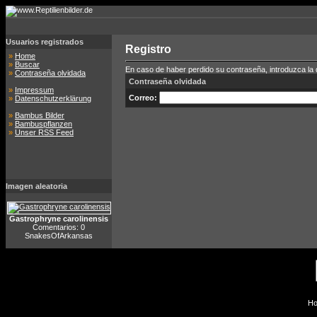
Usuarios registrados
Registro
»
Home
»
Buscar
En caso de haber perdido su contraseña, introduzca la di
»
Contraseña olvidada
Contraseña olvidada
»
Impressum
Correo:
»
Datenschutzerklärung
»
Bambus Bilder
»
Bambuspflanzen
»
Unser RSS Feed
Imagen aleatoria
Gastrophryne carolinensis
Comentarios: 0
SnakesOfArkansas
Ho