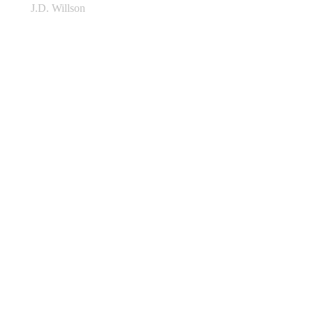
J.D. Willson