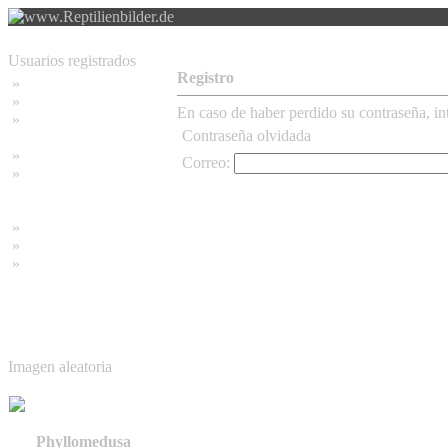
Usuarios registrados
Registro
»
Home
»
Buscar
En caso de haber perdido su contraseña, int
»
Contraseña olvidada
Contraseña olvidada
»
Impressum
Correo:
»
Datenschutzerklärung
»
Bambus Bilder
»
Bambuspflanzen
»
Unser RSS Feed
Imagen aleatoria
Phyllomedusa