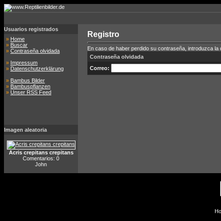
Usuarios registrados
Registro
»
Home
»
Buscar
En caso de haber perdido su contraseña, introduzca la di
»
Contraseña olvidada
Contraseña olvidada
»
Impressum
Correo:
»
Datenschutzerklärung
»
Bambus Bilder
»
Bambuspflanzen
»
Unser RSS Feed
Imagen aleatoria
Acris crepitans crepitans
Comentarios: 0
John
Ho