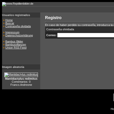
Usuarios registrados
Registro
»
Home
»
Buscar
En caso de haber perdido su contraseña, introduzca la di
»
Contraseña olvidada
Contraseña olvidada
»
Impressum
Correo:
»
Datenschutzerklärung
»
Bambus Bilder
»
Bambuspflanzen
»
Unser RSS Feed
Imagen aleatoria
Mantidactylus redimitus
Comentarios: 0
Franco.Andreone
Ho