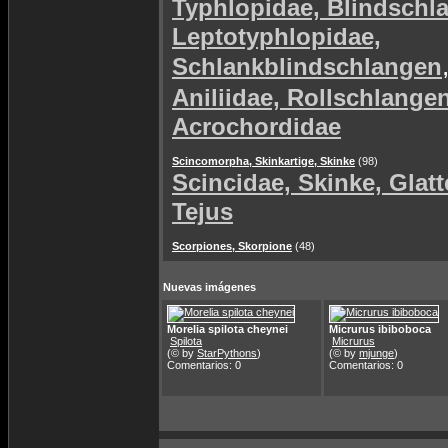
Typhlopidae, Blindschl
Leptotyphlopidae,
Schlankblindschlangen
Aniliidae, Rollschlange
Acrochordidae
Scincomorpha, Skinkartige, Skinke
(98)
Scincidae, Skinke, Glat
Tejus
Scorpiones, Skorpione
(48)
Nuevas imágenes
Morelia spilota cheynei
Micrurus ibiboboca
Spilota
Micrurus
(© by
StarPythons
)
(© by
mjunge
)
Comentarios: 0
Comentarios: 0