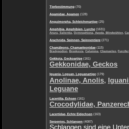
Tierbestimmung
(70)
Agamidae, Agamen
(128)
Anguimorpha, Schleichenartige
(25)
Amphibia, Amphibien, Lurche
(1631)
,
,
Anura, Salientia
Gymnophiona, Apoda, Blindwühlen
Ca
Arachnida, Spinnen, Spinnentiere
(271)
Chamäleons, Chamaeleonidae
(115)
,
,
,
,
Bradypodion
Brookesia
Calumma
Chamaeleo
Furcifer
Gekkota, Geckoartige
(161)
Gekkonidae, Geckos
Iguania, Leguan, Leguanartige
(179)
,
Anolinae, Anolis
Iguani
Leguane
Lacertilia, Echsen
(161)
Crocodylidae, Panzerec
Lacertidae, Echte Eidechsen
(163)
Serpentes, Schlangen
(4087)
Schlangen sind eine Unte