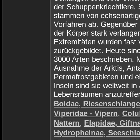
der Schuppenkriechtiere. 
stammen von echsenartig
Vorfahren ab. Gegenüber d
der Körper stark verlänger
Extremitäten wurden fast v
zurückgebildet. Heute sin
3000 Arten beschrieben. M
Ausnahme der Arktis, Anta
Permafrostgebieten und e
Inseln sind sie weltweit in 
Lebensräumen anzutreffe
Boidae, Riesenschlang
,
Viperidae - Vipern
Colu
,
Nattern
Elapidae, Giftn
Hydropheinae, Seeschl