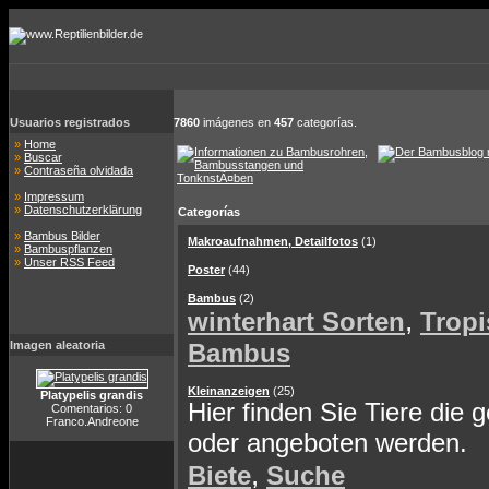
Usuarios registrados
7860
imágenes en
457
categorías.
»
Home
»
Buscar
»
Contraseña olvidada
»
Impressum
»
Datenschutzerklärung
Categorías
»
Bambus Bilder
Makroaufnahmen, Detailfotos
(1)
»
Bambuspflanzen
»
Unser RSS Feed
Poster
(44)
Bambus
(2)
,
winterhart Sorten
Tropi
Imagen aleatoria
Bambus
Kleinanzeigen
(25)
Platypelis grandis
Hier finden Sie Tiere die 
Comentarios: 0
Franco.Andreone
oder angeboten werden.
,
Biete
Suche