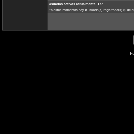
Usuarios activos actualmente: 177
En estos momentos hay
0
usuario(s) registrado(s) (0 de el
Ho