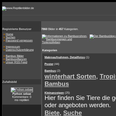
Registrierte Benutzer
7860
Bilder in
457
Kategorien.
»
Home
»
Suchen
»
Password vergessen
»
Impressum
»
Datenschutzerklärung
Kategorien
»
Bambus Bilder
Makroaufnahmen, Detailfotos
(1)
»
Bambuspflanzen
»
Unser RSS Feed
Poster
(44)
Bambus
(2)
,
winterhart Sorten
Tropi
Zufallsbild
Bambus
Kleinanzeigen
(25)
Python sebae
Hier finden Sie Tiere die 
Kommentare: 0
ms-reptilien
oder angeboten werden.
,
Biete
Suche