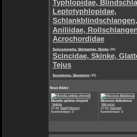
Typhlopidae, Blindschl
Leptotyphlopidae,
Schlankblindschlangen
Aniliidae, Rollschlange
Acrochordidae
Scincomorpha, Skinkartige, Skinke
(98)
Scincidae, Skinke, Glat
Tejus
Scorpiones, Skorpione
(48)
Neue Bilder
Morelia spilota cheynei
Micrurus ibiboboca
Spilota
Micrurus
(© by
StarPythons
)
(© by
mjunge
)
Kommentare: 0
Kommentare: 0