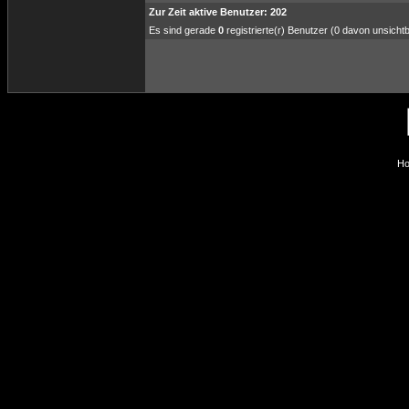
Zur Zeit aktive Benutzer: 202
Es sind gerade
0
registrierte(r) Benutzer (0 davon unsicht
Ho