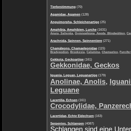
Tierbestimmung
(70)
Agamidae, Agamen
(128)
Anguimorpha, Schleichenartige
(25)
Amphibia, Amphibien, Lurche
(1631)
,
,
Anura, Salientia
Gymnophiona, Apoda, Blindwühlen
Ca
Arachnida, Spinnen, Spinnentiere
(271)
Chamäleons, Chamaeleonidae
(115)
,
,
,
,
Bradypodion
Brookesia
Calumma
Chamaeleo
Furcifer
Gekkota, Geckoartige
(161)
Gekkonidae, Geckos
Iguania, Leguan, Leguanartige
(179)
,
Anolinae, Anolis
Iguani
Leguane
Lacertilia, Echsen
(161)
Crocodylidae, Panzerec
Lacertidae, Echte Eidechsen
(163)
Serpentes, Schlangen
(4087)
Schlangen sind eine Unte