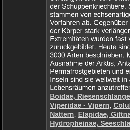
der Schuppenkriechtiere. 
stammen von echsenartig
Vorfahren ab. Gegenüber d
der Körper stark verlänger
Extremitäten wurden fast v
zurückgebildet. Heute sin
3000 Arten beschrieben. M
Ausnahme der Arktis, Anta
Permafrostgebieten und e
Inseln sind sie weltweit in 
Lebensräumen anzutreffe
Boidae, Riesenschlang
,
Viperidae - Vipern
Colu
,
Nattern
Elapidae, Giftn
Hydropheinae, Seeschl