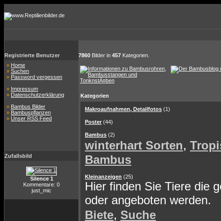
Registrierte Benutzer
7860
Bilder in
457
Kategorien.
»
Home
»
Suchen
»
Password vergessen
»
Impressum
»
Datenschutzerklärung
Kategorien
»
Bambus Bilder
Makroaufnahmen, Detailfotos
(1)
»
Bambuspflanzen
»
Unser RSS Feed
Poster
(44)
Bambus
(2)
,
winterhart Sorten
Tropi
Zufallsbild
Bambus
Kleinanzeigen
(25)
Silence 1
Hier finden Sie Tiere die 
Kommentare: 0
just_mic
oder angeboten werden.
,
Biete
Suche