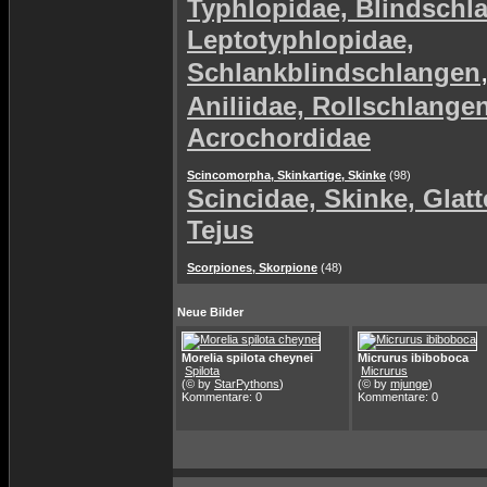
Typhlopidae, Blindschl
Leptotyphlopidae,
Schlankblindschlangen
Aniliidae, Rollschlange
Acrochordidae
Scincomorpha, Skinkartige, Skinke
(98)
Scincidae, Skinke, Glat
Tejus
Scorpiones, Skorpione
(48)
Neue Bilder
Morelia spilota cheynei
Micrurus ibiboboca
Spilota
Micrurus
(© by
StarPythons
)
(© by
mjunge
)
Kommentare: 0
Kommentare: 0