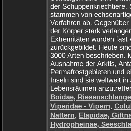
der Schuppenkriechtiere. 
stammen von echsenartig
Vorfahren ab. Gegenüber d
der Körper stark verlänger
Extremitäten wurden fast v
zurückgebildet. Heute sin
3000 Arten beschrieben. M
Ausnahme der Arktis, Anta
Permafrostgebieten und e
Inseln sind sie weltweit in 
Lebensräumen anzutreffe
Boidae, Riesenschlang
,
Viperidae - Vipern
Colu
,
Nattern
Elapidae, Giftn
Hydropheinae, Seeschl