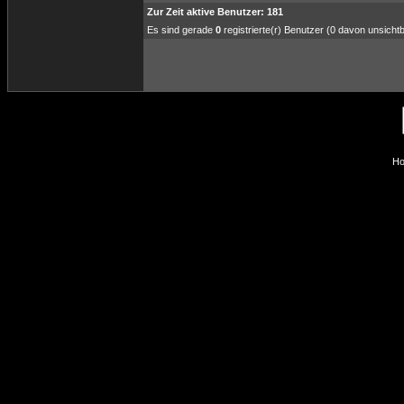
Zur Zeit aktive Benutzer: 181
Es sind gerade
0
registrierte(r) Benutzer (0 davon unsicht
Ho