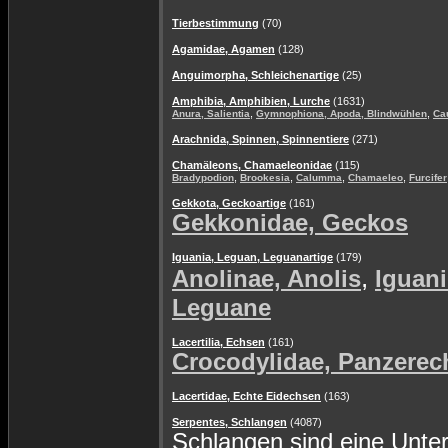
Tierbestimmung
(70)
Agamidae, Agamen
(128)
Anguimorpha, Schleichenartige
(25)
Amphibia, Amphibien, Lurche
(1631)
,
,
Anura, Salientia
Gymnophiona, Apoda, Blindwühlen
Ca
Arachnida, Spinnen, Spinnentiere
(271)
Chamäleons, Chamaeleonidae
(115)
,
,
,
,
Bradypodion
Brookesia
Calumma
Chamaeleo
Furcifer
Gekkota, Geckoartige
(161)
Gekkonidae, Geckos
Iguania, Leguan, Leguanartige
(179)
,
Anolinae, Anolis
Iguani
Leguane
Lacertilia, Echsen
(161)
Crocodylidae, Panzerec
Lacertidae, Echte Eidechsen
(163)
Serpentes, Schlangen
(4087)
Schlangen sind eine Unte