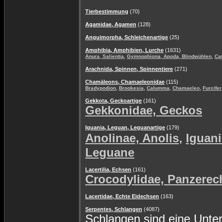
Tierbestimmung
(70)
Agamidae, Agamen
(128)
Anguimorpha, Schleichenartige
(25)
Amphibia, Amphibien, Lurche
(1631)
,
,
Anura, Salientia
Gymnophiona, Apoda, Blindwühlen
Ca
Arachnida, Spinnen, Spinnentiere
(271)
Chamäleons, Chamaeleonidae
(115)
,
,
,
,
Bradypodion
Brookesia
Calumma
Chamaeleo
Furcifer
Gekkota, Geckoartige
(161)
Gekkonidae, Geckos
Iguania, Leguan, Leguanartige
(179)
,
Anolinae, Anolis
Iguani
Leguane
Lacertilia, Echsen
(161)
Crocodylidae, Panzerec
Lacertidae, Echte Eidechsen
(163)
Serpentes, Schlangen
(4087)
Schlangen sind eine Unte