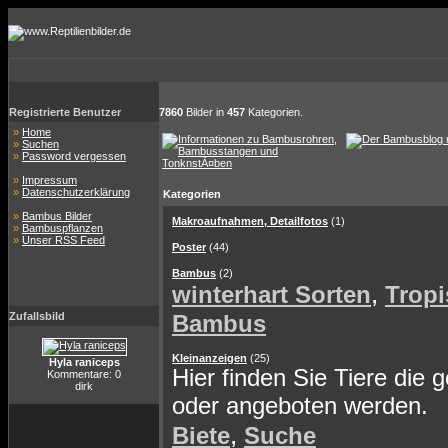
Registrierte Benutzer
7860
Bilder in
457
Kategorien.
»
Home
»
Suchen
»
Password vergessen
»
Impressum
»
Datenschutzerklärung
Kategorien
»
Bambus Bilder
Makroaufnahmen, Detailfotos
(1)
»
Bambuspflanzen
»
Unser RSS Feed
Poster
(44)
Bambus
(2)
,
winterhart Sorten
Tropi
Zufallsbild
Bambus
Kleinanzeigen
(25)
Hyla raniceps
Hier finden Sie Tiere die 
Kommentare: 0
dirk
oder angeboten werden.
,
Biete
Suche