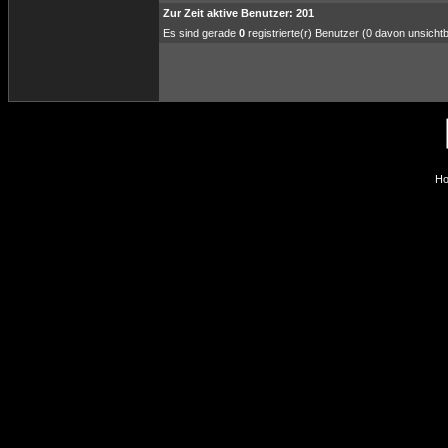
Zur Zeit aktive Benutzer: 201
Es sind gerade
0
registrierte(r) Benutzer (0 davon unsicht
Ho