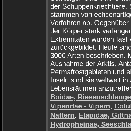
der Schuppenkriechtiere. 
stammen von echsenartig
Vorfahren ab. Gegenüber d
der Körper stark verlänger
Extremitäten wurden fast v
zurückgebildet. Heute sin
3000 Arten beschrieben. M
Ausnahme der Arktis, Anta
Permafrostgebieten und e
Inseln sind sie weltweit in 
Lebensräumen anzutreffe
Boidae, Riesenschlang
,
Viperidae - Vipern
Colu
,
Nattern
Elapidae, Giftn
Hydropheinae, Seeschl