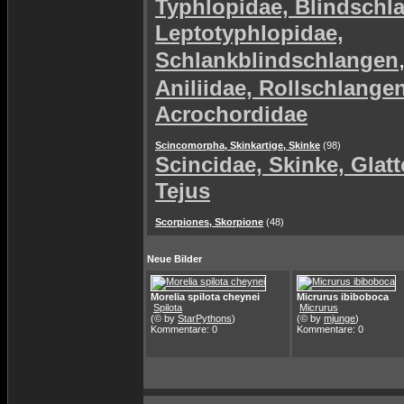
Typhlopidae, Blindschl
Leptotyphlopidae,
Schlankblindschlangen
Aniliidae, Rollschlange
Acrochordidae
Scincomorpha, Skinkartige, Skinke
(98)
Scincidae, Skinke, Glat
Tejus
Scorpiones, Skorpione
(48)
Neue Bilder
Morelia spilota cheynei
Micrurus ibiboboca
Spilota
Micrurus
(© by
StarPythons
)
(© by
mjunge
)
Kommentare: 0
Kommentare: 0