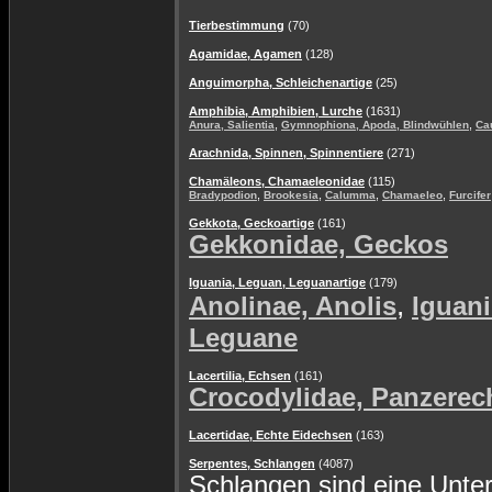
Tierbestimmung
(70)
Agamidae, Agamen
(128)
Anguimorpha, Schleichenartige
(25)
Amphibia, Amphibien, Lurche
(1631)
,
,
Anura, Salientia
Gymnophiona, Apoda, Blindwühlen
Ca
Arachnida, Spinnen, Spinnentiere
(271)
Chamäleons, Chamaeleonidae
(115)
,
,
,
,
Bradypodion
Brookesia
Calumma
Chamaeleo
Furcifer
Gekkota, Geckoartige
(161)
Gekkonidae, Geckos
Iguania, Leguan, Leguanartige
(179)
,
Anolinae, Anolis
Iguani
Leguane
Lacertilia, Echsen
(161)
Crocodylidae, Panzerec
Lacertidae, Echte Eidechsen
(163)
Serpentes, Schlangen
(4087)
Schlangen sind eine Unte