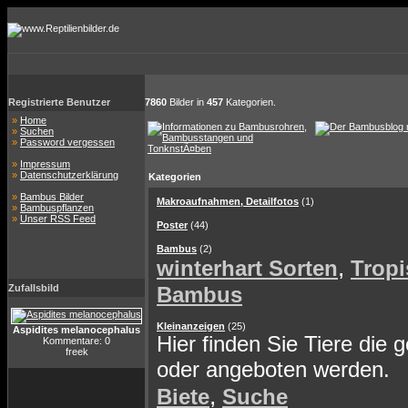
Registrierte Benutzer
7860
Bilder in
457
Kategorien.
»
Home
»
Suchen
»
Password vergessen
»
Impressum
»
Datenschutzerklärung
Kategorien
»
Bambus Bilder
Makroaufnahmen, Detailfotos
(1)
»
Bambuspflanzen
»
Unser RSS Feed
Poster
(44)
Bambus
(2)
,
winterhart Sorten
Tropi
Zufallsbild
Bambus
Kleinanzeigen
(25)
Aspidites melanocephalus
Hier finden Sie Tiere die 
Kommentare: 0
freek
oder angeboten werden.
,
Biete
Suche