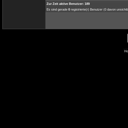
Zur Zeit aktive Benutzer: 189
Es sind gerade
0
registrierte(r) Benutzer (0 davon unsicht
Ho