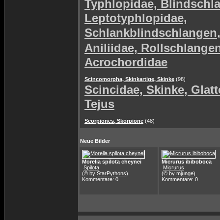
Typhlopidae, Blindschl
Leptotyphlopidae,
Schlankblindschlangen
Aniliidae, Rollschlange
Acrochordidae
Scincomorpha, Skinkartige, Skinke
(98)
Scincidae, Skinke, Glat
Tejus
Scorpiones, Skorpione
(48)
Neue Bilder
Morelia spilota cheynei
Micrurus ibiboboca
Spilota
Micrurus
(© by
StarPythons
)
(© by
mjunge
)
Kommentare: 0
Kommentare: 0