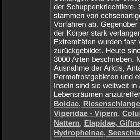
der Schuppenkriechtiere. 
stammen von echsenartig
Vorfahren ab. Gegenüber d
der Körper stark verlänger
Extremitäten wurden fast v
zurückgebildet. Heute sin
3000 Arten beschrieben. M
Ausnahme der Arktis, Anta
Permafrostgebieten und e
Inseln sind sie weltweit in 
Lebensräumen anzutreffe
Boidae, Riesenschlang
,
Viperidae - Vipern
Colu
,
Nattern
Elapidae, Giftn
Hydropheinae, Seeschl