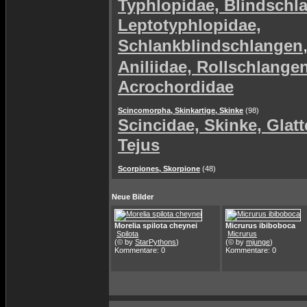
Typhlopidae, Blindschl
Leptotyphlopidae,
Schlankblindschlangen
Aniliidae, Rollschlange
Acrochordidae
Scincomorpha, Skinkartige, Skinke
(98)
Scincidae, Skinke, Glat
Tejus
Scorpiones, Skorpione
(48)
Neue Bilder
Morelia spilota cheynei
Micrurus ibiboboca
Spilota
Micrurus
(© by
StarPythons
)
(© by
mjunge
)
Kommentare: 0
Kommentare: 0