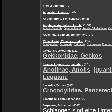
Tierbestimmung
(70)
Agamidae, Agamen
(128)
Anguimorpha, Schleichenartige
(25)
Amphibia, Amphibien, Lurche
(1631)
,
,
Anura, Salientia
Gymnophiona, Apoda, Blindwühlen
Ca
Arachnida, Spinnen, Spinnentiere
(271)
Chamäleons, Chamaeleonidae
(115)
,
,
,
,
Bradypodion
Brookesia
Calumma
Chamaeleo
Furcifer
Gekkota, Geckoartige
(161)
Gekkonidae, Geckos
Iguania, Leguan, Leguanartige
(179)
,
Anolinae, Anolis
Iguani
Leguane
Lacertilia, Echsen
(161)
Crocodylidae, Panzerec
Lacertidae, Echte Eidechsen
(163)
Serpentes, Schlangen
(4087)
Schlangen sind eine Unte