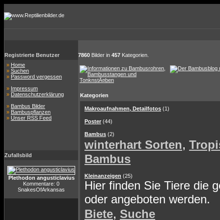
Registrierte Benutzer
7860
Bilder in
457
Kategorien.
»
Home
»
Suchen
»
Password vergessen
»
Impressum
»
Datenschutzerklärung
Kategorien
»
Bambus Bilder
Makroaufnahmen, Detailfotos
(1)
»
Bambuspflanzen
»
Unser RSS Feed
Poster
(44)
Bambus
(2)
,
winterhart Sorten
Tropi
Zufallsbild
Bambus
Kleinanzeigen
(25)
Plethodon angusticlavius
Hier finden Sie Tiere die 
Kommentare: 0
SnakesOfArkansas
oder angeboten werden.
,
Biete
Suche