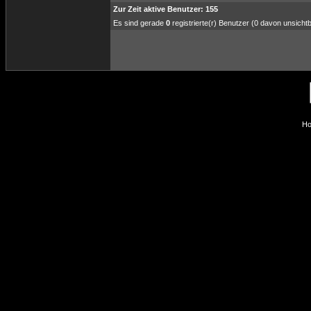
Zur Zeit aktive Benutzer: 155
Es sind gerade
0
registrierte(r) Benutzer (0 davon unsicht
Ho