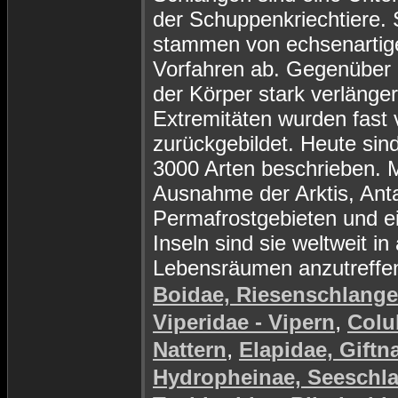
der Schuppenkriechtiere. 
stammen von echsenartig
Vorfahren ab. Gegenüber d
der Körper stark verlänger
Extremitäten wurden fast v
zurückgebildet. Heute sin
3000 Arten beschrieben. M
Ausnahme der Arktis, Anta
Permafrostgebieten und e
Inseln sind sie weltweit in 
Lebensräumen anzutreffe
Boidae, Riesenschlang
,
Viperidae - Vipern
Colu
,
Nattern
Elapidae, Giftn
Hydropheinae, Seeschl