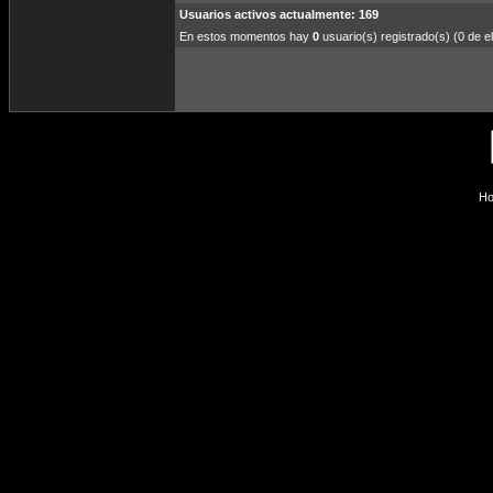
Usuarios activos actualmente: 169
En estos momentos hay
0
usuario(s) registrado(s) (0 de el
Ho