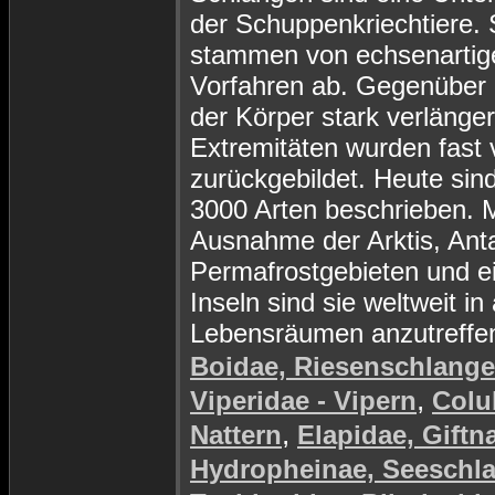
der Schuppenkriechtiere. 
stammen von echsenartig
Vorfahren ab. Gegenüber d
der Körper stark verlänger
Extremitäten wurden fast v
zurückgebildet. Heute sin
3000 Arten beschrieben. M
Ausnahme der Arktis, Anta
Permafrostgebieten und e
Inseln sind sie weltweit in 
Lebensräumen anzutreffe
Boidae, Riesenschlang
,
Viperidae - Vipern
Colu
,
Nattern
Elapidae, Giftn
Hydropheinae, Seeschl