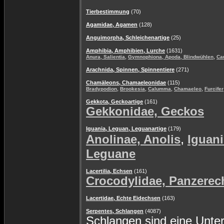
Tierbestimmung
(70)
Agamidae, Agamen
(128)
Anguimorpha, Schleichenartige
(25)
Amphibia, Amphibien, Lurche
(1631)
,
,
Anura, Salientia
Gymnophiona, Apoda, Blindwühlen
Ca
Arachnida, Spinnen, Spinnentiere
(271)
Chamäleons, Chamaeleonidae
(115)
,
,
,
,
Bradypodion
Brookesia
Calumma
Chamaeleo
Furcifer
Gekkota, Geckoartige
(161)
Gekkonidae, Geckos
Iguania, Leguan, Leguanartige
(179)
,
Anolinae, Anolis
Iguani
Leguane
Lacertilia, Echsen
(161)
Crocodylidae, Panzerec
Lacertidae, Echte Eidechsen
(163)
Serpentes, Schlangen
(4087)
Schlangen sind eine Unte