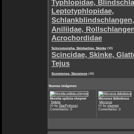
Typhlopidae, Blindschl
Leptotyphlopidae,
Schlankblindschlangen
Aniliidae, Rollschlange
Acrochordidae
Scincomorpha, Skinkartige, Skinke
(98)
Scincidae, Skinke, Glat
Tejus
Scorpiones, Skorpione
(48)
Nuevas imágenes
Morelia spilota cheynei
Micrurus ibiboboca
Spilota
Micrurus
(© by
StarPythons
)
(© by
mjunge
)
Comentarios: 0
Comentarios: 0