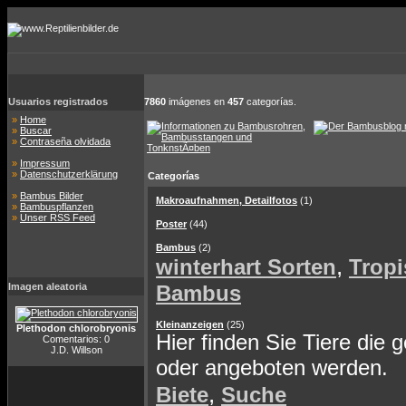
Usuarios registrados
7860
imágenes en
457
categorías.
»
Home
»
Buscar
»
Contraseña olvidada
»
Impressum
»
Datenschutzerklärung
Categorías
»
Bambus Bilder
Makroaufnahmen, Detailfotos
(1)
»
Bambuspflanzen
»
Unser RSS Feed
Poster
(44)
Bambus
(2)
,
winterhart Sorten
Tropi
Imagen aleatoria
Bambus
Kleinanzeigen
(25)
Plethodon chlorobryonis
Hier finden Sie Tiere die 
Comentarios: 0
J.D. Willson
oder angeboten werden.
,
Biete
Suche