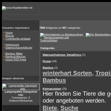
Usuarios registrados
7860
imágenes en
457
categorías.
»
Home
»
Buscar
»
Contraseña olvidada
»
Impressum
»
Datenschutzerklärung
Categorías
»
Bambus Bilder
Makroaufnahmen, Detailfotos
(1)
»
Bambuspflanzen
»
Unser RSS Feed
Poster
(44)
Bambus
(2)
,
winterhart Sorten
Tropi
Imagen aleatoria
Bambus
Kleinanzeigen
(25)
Lampropeltis triangulum
Hier finden Sie Tiere die 
ssp.
Comentarios: 0
oder angeboten werden.
SnakesOfArkansas
,
Biete
Suche