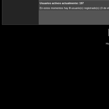
Usuarios activos actualmente: 197
En estos momentos hay
0
usuario(s) registrado(s) (0 de el
Ho