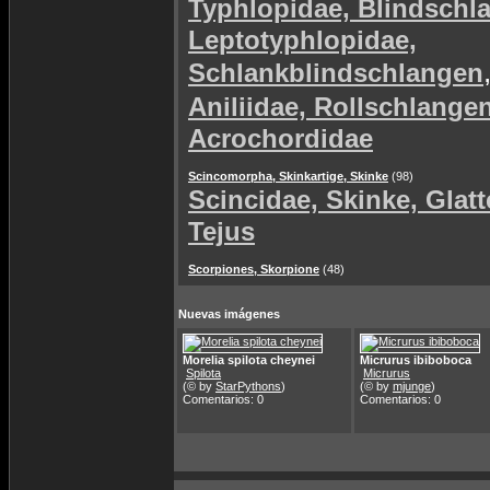
Typhlopidae, Blindschl
Leptotyphlopidae,
Schlankblindschlangen
Aniliidae, Rollschlange
Acrochordidae
Scincomorpha, Skinkartige, Skinke
(98)
Scincidae, Skinke, Glat
Tejus
Scorpiones, Skorpione
(48)
Nuevas imágenes
Morelia spilota cheynei
Micrurus ibiboboca
Spilota
Micrurus
(© by
StarPythons
)
(© by
mjunge
)
Comentarios: 0
Comentarios: 0