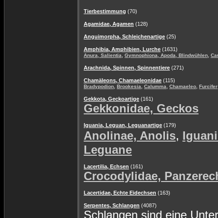
Tierbestimmung
(70)
Agamidae, Agamen
(128)
Anguimorpha, Schleichenartige
(25)
Amphibia, Amphibien, Lurche
(1631)
,
,
Anura, Salientia
Gymnophiona, Apoda, Blindwühlen
Ca
Arachnida, Spinnen, Spinnentiere
(271)
Chamäleons, Chamaeleonidae
(115)
,
,
,
,
Bradypodion
Brookesia
Calumma
Chamaeleo
Furcifer
Gekkota, Geckoartige
(161)
Gekkonidae, Geckos
Iguania, Leguan, Leguanartige
(179)
,
Anolinae, Anolis
Iguani
Leguane
Lacertilia, Echsen
(161)
Crocodylidae, Panzerec
Lacertidae, Echte Eidechsen
(163)
Serpentes, Schlangen
(4087)
Schlangen sind eine Unte