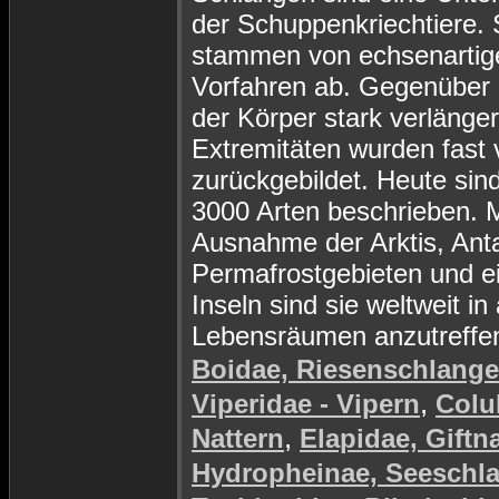
der Schuppenkriechtiere. 
stammen von echsenartig
Vorfahren ab. Gegenüber d
der Körper stark verlänger
Extremitäten wurden fast v
zurückgebildet. Heute sin
3000 Arten beschrieben. M
Ausnahme der Arktis, Anta
Permafrostgebieten und e
Inseln sind sie weltweit in 
Lebensräumen anzutreffe
Boidae, Riesenschlang
,
Viperidae - Vipern
Colu
,
Nattern
Elapidae, Giftn
Hydropheinae, Seeschl