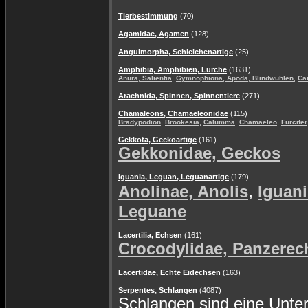
Tierbestimmung
(70)
Agamidae, Agamen
(128)
Anguimorpha, Schleichenartige
(25)
Amphibia, Amphibien, Lurche
(1631)
,
,
Anura, Salientia
Gymnophiona, Apoda, Blindwühlen
Ca
Arachnida, Spinnen, Spinnentiere
(271)
Chamäleons, Chamaeleonidae
(115)
,
,
,
,
Bradypodion
Brookesia
Calumma
Chamaeleo
Furcifer
Gekkota, Geckoartige
(161)
Gekkonidae, Geckos
Iguania, Leguan, Leguanartige
(179)
,
Anolinae, Anolis
Iguani
Leguane
Lacertilia, Echsen
(161)
Crocodylidae, Panzerec
Lacertidae, Echte Eidechsen
(163)
Serpentes, Schlangen
(4087)
Schlangen sind eine Unte