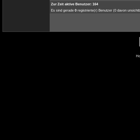
Zur Zeit aktive Benutzer: 164
Es sind gerade
0
registrierte(r) Benutzer (0 davon unsicht
Ho