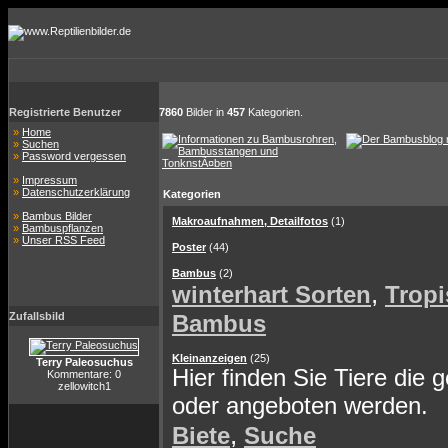
Registrierte Benutzer
7860
Bilder in
457
Kategorien.
»
Home
»
Suchen
»
Password vergessen
»
Impressum
»
Datenschutzerklärung
Kategorien
»
Bambus Bilder
Makroaufnahmen, Detailfotos
(1)
»
Bambuspflanzen
»
Unser RSS Feed
Poster
(44)
Bambus
(2)
,
winterhart Sorten
Tropi
Zufallsbild
Bambus
Kleinanzeigen
(25)
Terry Paleosuchus
Hier finden Sie Tiere die 
Kommentare: 0
zellowitch1
oder angeboten werden.
,
Biete
Suche