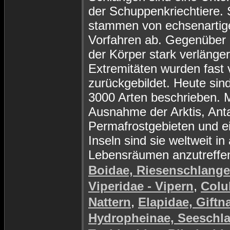
der Schuppenkriechtiere. 
stammen von echsenartig
Vorfahren ab. Gegenüber d
der Körper stark verlänger
Extremitäten wurden fast v
zurückgebildet. Heute sin
3000 Arten beschrieben. M
Ausnahme der Arktis, Anta
Permafrostgebieten und e
Inseln sind sie weltweit in 
Lebensräumen anzutreffe
Boidae, Riesenschlang
,
Viperidae - Vipern
Colu
,
Nattern
Elapidae, Giftn
Hydropheinae, Seeschl