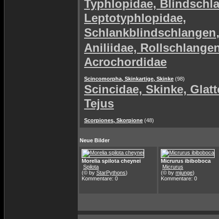
Typhlopidae, Blindschl
Leptotyphlopidae,
Schlankblindschlangen
Aniliidae, Rollschlange
Acrochordidae
Scincomorpha, Skinkartige, Skinke
(98)
Scincidae, Skinke, Glat
Tejus
Scorpiones, Skorpione
(48)
Neue Bilder
Morelia spilota cheynei
Micrurus ibiboboca
Spilota
Micrurus
(© by
StarPythons
)
(© by
mjunge
)
Kommentare: 0
Kommentare: 0