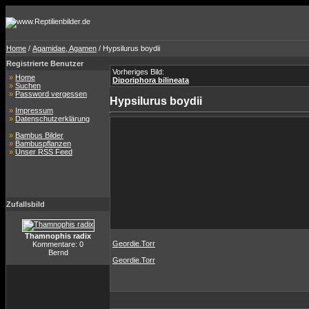
Home
/
Agamidae, Agamen
/ Hypsilurus boydii
Registrierte Benutzer
Vorheriges Bild:
»
Home
Diporiphora bilineata
»
Suchen
»
Password vergessen
Hypsilurus boydii
»
Impressum
»
Datenschutzerklärung
»
Bambus Bilder
»
Bambuspflanzen
»
Unser RSS Feed
Zufallsbild
Thamnophis radix
Geordie.Torr
Kommentare: 0
Bernd
Geordie.Torr