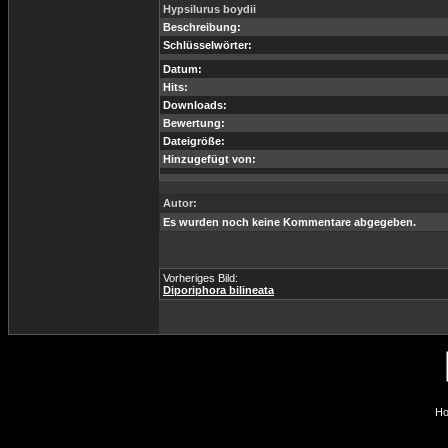
Hypsilurus boydii
Beschreibung:
Schlüsselwörter:
Datum:
Hits:
Downloads:
Bewertung:
Dateigröße:
Hinzugefügt von:
Autor:
Es wurden noch keine Kommentare abgegeben.
Vorheriges Bild:
Diporiphora bilineata
Ho