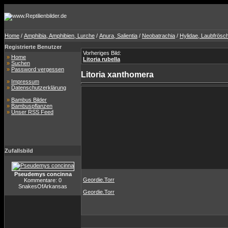
Home
/
Amphibia, Amphibien, Lurche
/
Anura, Salientia
/
Neobatrachia
/
Hylidae, Laubfrösc
Registrierte Benutzer
Vorheriges Bild:
»
Home
Litoria rubella
»
Suchen
»
Password vergessen
Litoria xanthomera
»
Impressum
»
Datenschutzerklärung
»
Bambus Bilder
»
Bambuspflanzen
»
Unser RSS Feed
Zufallsbild
Pseudemys concinna
Geordie.Torr
Kommentare: 0
SnakesOfArkansas
Geordie.Torr