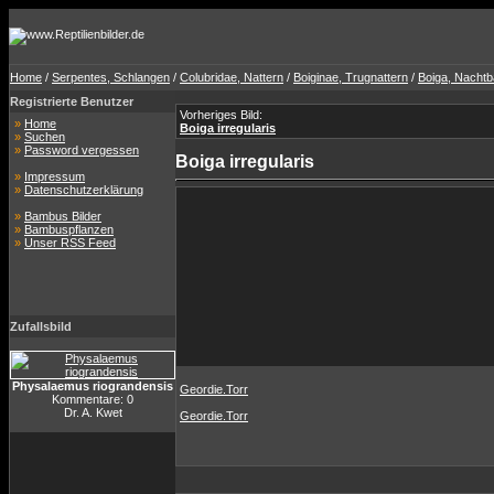
Home
/
Serpentes, Schlangen
/
Colubridae, Nattern
/
Boiginae, Trugnattern
/
Boiga, Nacht
Registrierte Benutzer
Vorheriges Bild:
»
Home
Boiga irregularis
»
Suchen
»
Password vergessen
Boiga irregularis
»
Impressum
»
Datenschutzerklärung
»
Bambus Bilder
»
Bambuspflanzen
»
Unser RSS Feed
Zufallsbild
Physalaemus riograndensis
Geordie.Torr
Kommentare: 0
Dr. A. Kwet
Geordie.Torr