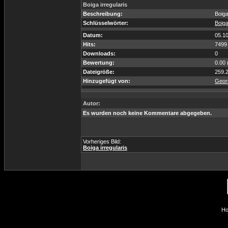
Boiga irregularis
Beschreibung:
Boiga
Schlüsselwörter:
Boig
Datum:
05.1
Hits:
7499
Downloads:
0
Bewertung:
0.00 
Dateigröße:
259.
Hinzugefügt von:
Geord
Autor:
Es wurden noch keine Kommentare abgegeben.
Vorheriges Bild:
Boiga irregularis
Ho