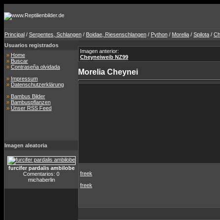
Principal
/
Serpentes, Schlangen
/
Boidae, Riesenschlangen
/
Python
/
Morelia
/
Spilota
/
Ch
Usuarios registrados
Imagen anterior:
»
Home
Cheyneiweib NZ99
»
Buscar
»
Contraseña olvidada
Morelia Cheynei
»
Impressum
»
Datenschutzerklärung
»
Bambus Bilder
»
Bambuspflanzen
»
Unser RSS Feed
Imagen aleatoria
furcifer pardalis ambilobe
freek
Comentarios: 0
michaberlin
freek