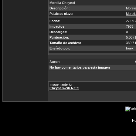
Morelia Cheynei
Descripción:
Moreli
Palabras clave:
Moreli
Fecha:
27.09.
Impactos:
7933
Descargas:
0
Puntuación:
5.00 (
Tamaño de archivo:
330.7 
Envíado por:
freek
Autor:
No hay comentarios para esta imagen
Imagen anterior:
Cheyneiweib NZ99
Ho