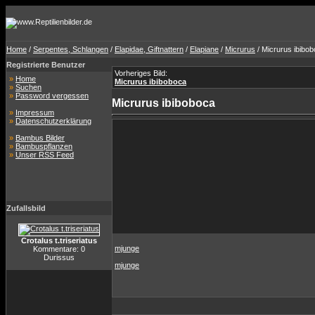
Home
/
Serpentes, Schlangen
/
Elapidae, Giftnattern
/
Elapiane
/
Micrurus
/ Micrurus ibibo
Registrierte Benutzer
Vorheriges Bild:
»
Home
Micrurus ibiboboca
»
Suchen
»
Password vergessen
Micrurus ibiboboca
»
Impressum
»
Datenschutzerklärung
»
Bambus Bilder
»
Bambuspflanzen
»
Unser RSS Feed
Zufallsbild
Crotalus t.triseriatus
mjunge
Kommentare: 0
Durissus
mjunge