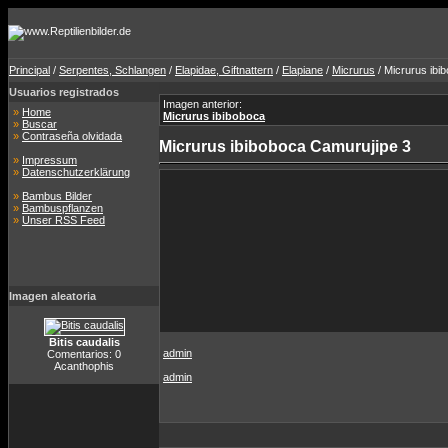
Principal
/
Serpentes, Schlangen
/
Elapidae, Giftnattern
/
Elapiane
/
Micrurus
/ Micrurus ibi
Usuarios registrados
Imagen anterior:
»
Home
Micrurus ibiboboca
»
Buscar
»
Contraseña olvidada
Micrurus ibiboboca Camurujipe 3
»
Impressum
»
Datenschutzerklärung
»
Bambus Bilder
»
Bambuspflanzen
»
Unser RSS Feed
Imagen aleatoria
Bitis caudalis
admin
Comentarios: 0
Acanthophis
admin