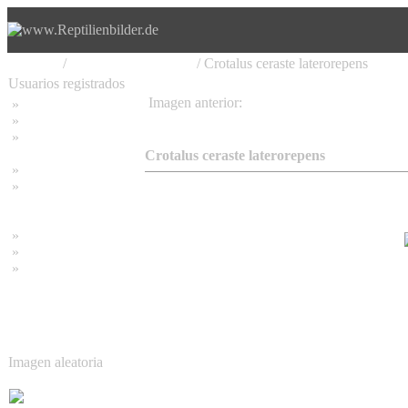
Principal
/
Serpentes, Schlangen
/ Crotalus ceraste laterorepens
Usuarios registrados
Imagen anterior:
»
Home
Crotalus ceraste laterorepens
»
Buscar
»
Contraseña olvidada
Crotalus ceraste laterorepens
»
Impressum
»
Datenschutzerklärung
»
Bambus Bilder
»
Bambuspflanzen
»
Unser RSS Feed
Imagen aleatoria