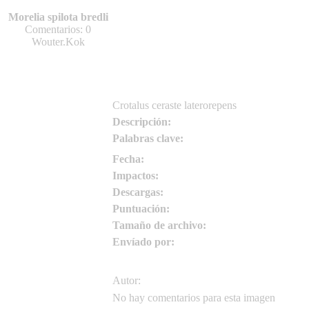
reptil86
Morelia spilota bredli
reptil86
Comentarios: 0
Wouter.Kok
Crotalus ceraste laterorepens
Descripción:
Palabras clave:
Fecha:
Impactos:
Descargas:
Puntuación:
Tamaño de archivo:
Envíado por:
Autor:
No hay comentarios para esta imagen