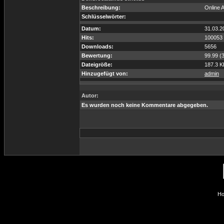
Beschreibung:
Online 
Schlüsselwörter:
Datum:
31.03.2
Hits:
100053
Downloads:
5656
Bewertung:
99.99 (
Dateigröße:
187.3 K
Hinzugefügt von:
admin
Autor:
Es wurden noch keine Kommentare abgegeben.
Ho