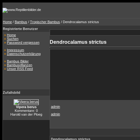
Home
/
Bambus
/
Tropischer Bambus
/ Dendrocalamus strictus
Registrierte Benutzer
»
Home
»
Suchen
Dendrocalamus strictus
»
Password vergessen
»
Impressum
»
Datenschutzerklärung
»
Bambus Bilder
»
Bambuspflanzen
»
Unser RSS Feed
Zufallsbild
admin
Vipera berus
Kommentare: 0
admin
Harold van der Ploeg
Dendrocalamus strictus