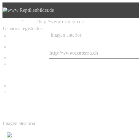
Principal
/
Links
/ http://www.exoterra.ch
Usuarios registrados
Imagen anterior:
»
Home
http://www.Boabonny.de
»
Buscar
»
Contraseña olvidada
http://www.exoterra.ch
»
Impressum
»
Datenschutzerklärung
»
Bambus Bilder
»
Bambuspflanzen
»
Unser RSS Feed
Imagen aleatoria