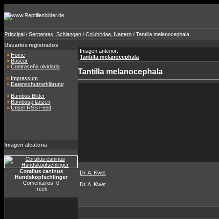
Principal
/
Serpentes, Schlangen
/
Colubridae, Nattern
/ Tantilla melanocephala
Usuarios registrados
Imagen anterior:
»
Home
Tantilla melanocephala
»
Buscar
»
Contraseña olvidada
Tantilla melanocephala
»
Impressum
»
Datenschutzerklärung
»
Bambus Bilder
»
Bambuspflanzen
»
Unser RSS Feed
Imagen aleatoria
Corallus caninus
Dr. A. Kwet
Hundskopfschlinger
Comentarios: 0
Dr. A. Kwet
freek