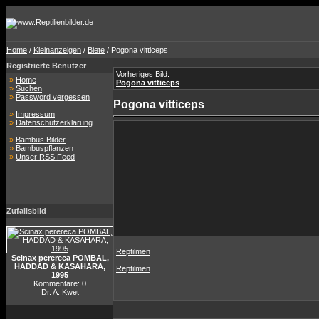
Home
/
Kleinanzeigen
/
Biete
/ Pogona vitticeps
Registrierte Benutzer
Vorheriges Bild:
»
Home
Pogona vitticeps
»
Suchen
»
Password vergessen
Pogona vitticeps
»
Impressum
»
Datenschutzerklärung
»
Bambus Bilder
»
Bambuspflanzen
»
Unser RSS Feed
Zufallsbild
Reptilmen
Scinax perereca POMBAL,
HADDAD & KASAHARA,
Reptilmen
1995
Kommentare: 0
Dr. A. Kwet